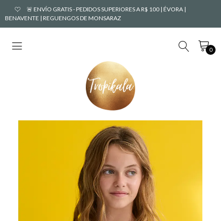
🚨 ENVÍO GRATIS - PEDIDOS SUPERIORES A R$ 100 | ÉVORA |
BENAVENTE | REGUENGOS DE MONSARAZ
0