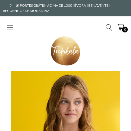
🚨 PORTES GRÁTIS - ACIMA DE 100€ | ÉVORA | BENAVENTE |
REGUENGOS DE MONSARAZ
0