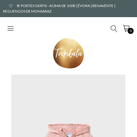
🚨 PORTES GRÁTIS - ACIMA DE 100€ | ÉVORA | BENAVENTE |
REGUENGOS DE MONSARAZ
0