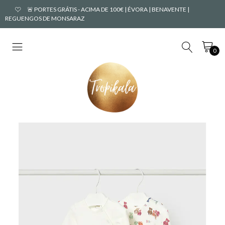
🚨 PORTES GRÁTIS - ACIMA DE 100€ | ÉVORA | BENAVENTE |
REGUENGOS DE MONSARAZ
0