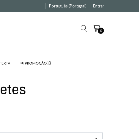
Português (Portugal)
Entrar
0
FERTA
📢 PROMOÇÃO 💥
uetes