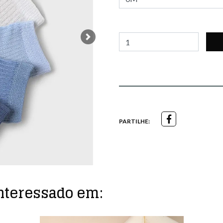
Next
PARTILHE:
nteressado em: