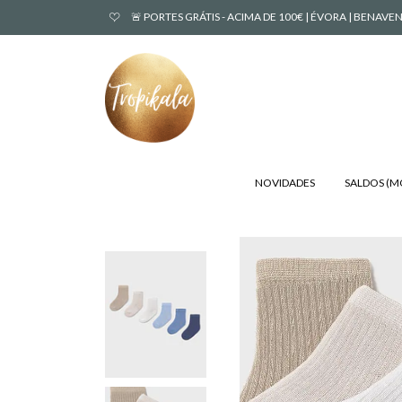
🚨 PORTES GRÁTIS - ACIMA DE 100€ | ÉVORA | BENA
NOVIDADES
SALDOS (