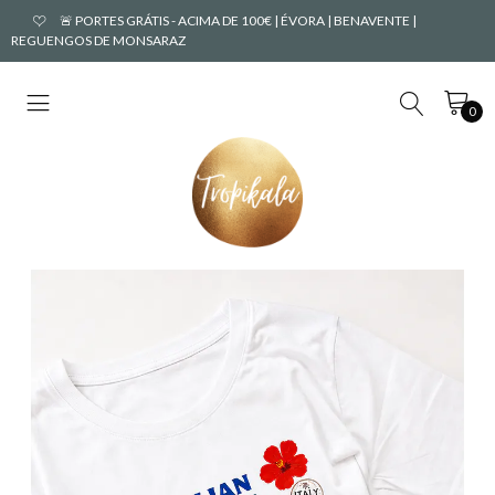
🚨 PORTES GRÁTIS - ACIMA DE 100€ | ÉVORA | BENAVENTE |
REGUENGOS DE MONSARAZ
0