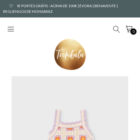
🚨 PORTES GRÁTIS - ACIMA DE 100€ | ÉVORA | BENAVENTE |
REGUENGOS DE MONSARAZ
0