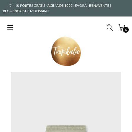
🚨 PORTES GRÁTIS - ACIMA DE 100€ | ÉVORA | BENAVENTE |
REGUENGOS DE MONSARAZ
0