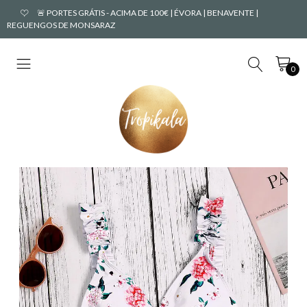
🚨 PORTES GRÁTIS - ACIMA DE 100€ | ÉVORA | BENAVENTE |
REGUENGOS DE MONSARAZ
0