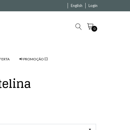
English
Login
0
FERTA
📢 PROMOÇÃO 💥
telina