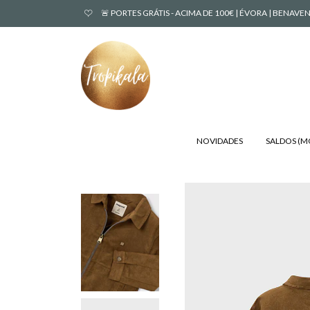
🚨 PORTES GRÁTIS - ACIMA DE 100€ | ÉVORA | BENA
NOVIDADES
SALDOS (