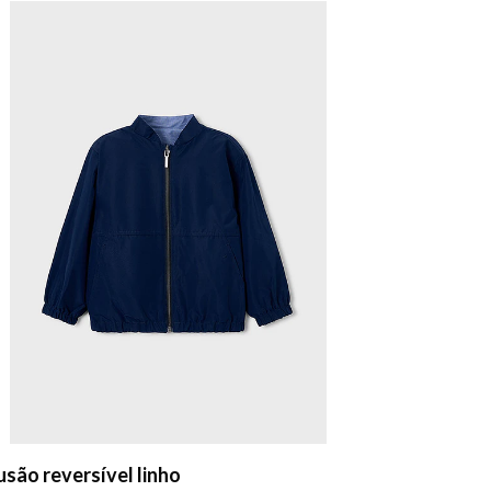
usão reversível linho
Blusão den