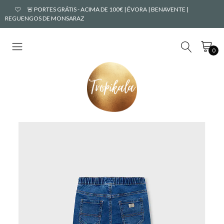
🚨 PORTES GRÁTIS - ACIMA DE 100€ | ÉVORA | BENAVENTE |
REGUENGOS DE MONSARAZ
0