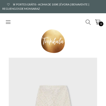
🚨 PORTES GRÁTIS - ACIMA DE 100€ | ÉVORA | BENAVENTE |
REGUENGOS DE MONSARAZ
0