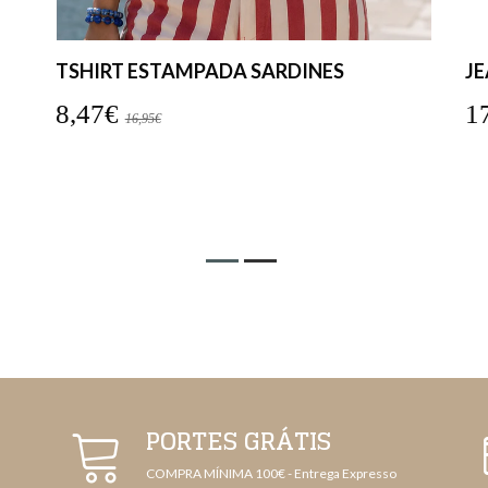
JEANS FLARE COM FRANJINHA
C
17,47€
1
34,95€
PORTES GRÁTIS
COMPRA MÍNIMA 100€ - Entrega Expresso