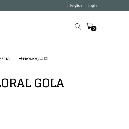
English
Login
0
FERTA
📢 PROMOÇÃO 💥
LORAL GOLA