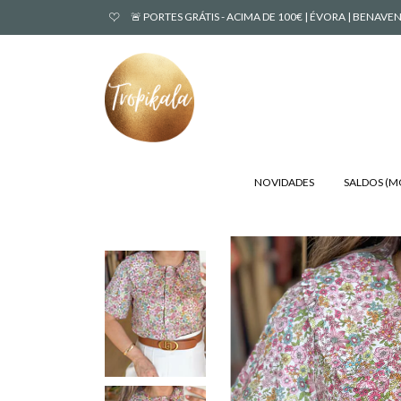
🚨 PORTES GRÁTIS - ACIMA DE 100€ | ÉVORA | BENA
NOVIDADES
SALDOS (