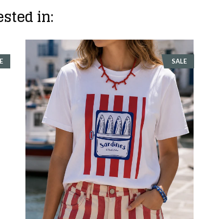
sted in:
E
SALE