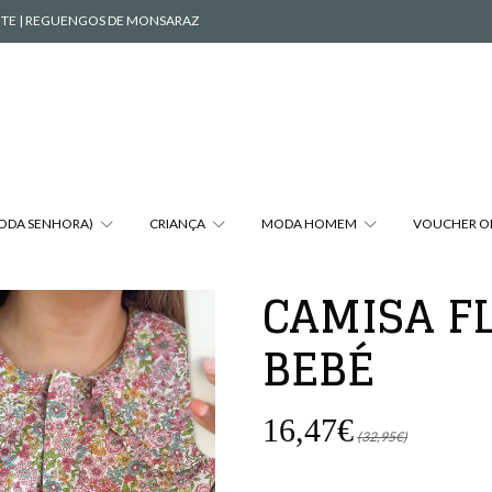
VENTE | REGUENGOS DE MONSARAZ
MODA SENHORA)
CRIANÇA
MODA HOMEM
VOUCHER O
CAMISA F
BEBÉ
16,47€
(32,95€)