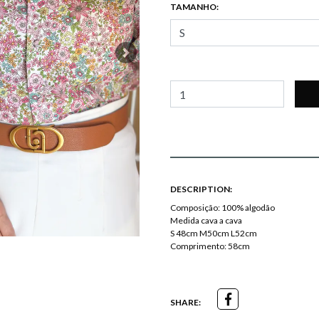
TAMANHO:
Next
DESCRIPTION:
Composição: 100% algodão
Medida cava a cava
S 48cm M50cm L52cm
Comprimento: 58cm
SHARE: