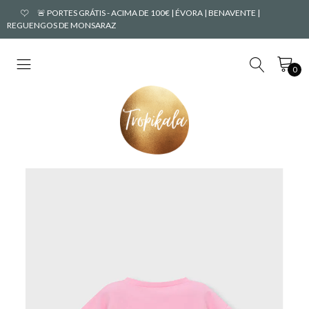
🚨 PORTES GRÁTIS - ACIMA DE 100€ | ÉVORA | BENAVENTE |
REGUENGOS DE MONSARAZ
0