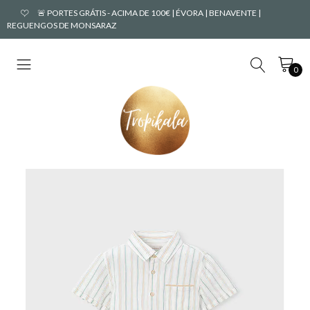
🚨 PORTES GRÁTIS - ACIMA DE 100€ | ÉVORA | BENAVENTE |
REGUENGOS DE MONSARAZ
0