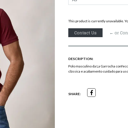
This product is currently unavailable. Y
Contact Us
← or Con
DESCRIPTION:
Polo masculino da La Garrocha confecc
clássica e acabamento cuidado para uso
SHARE: