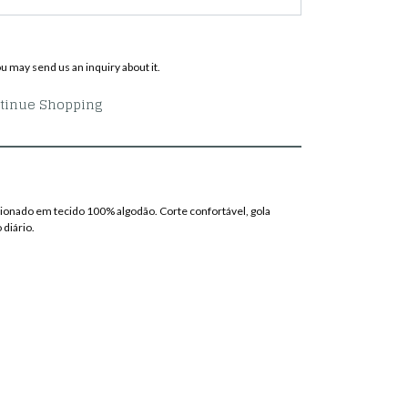
ou may send us an inquiry about it.
tinue Shopping
ionado em tecido 100% algodão. Corte confortável, gola
 diário.