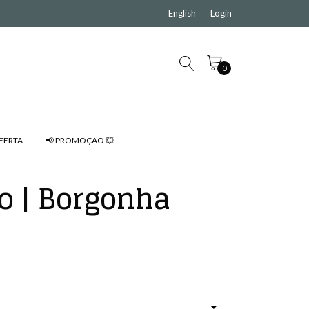
English
Login
0
FERTA
📢 PROMOÇÃO 💥
o | Borgonha