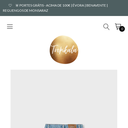
🚨 PORTES GRÁTIS - ACIMA DE 100€ | ÉVORA | BENAVENTE |
REGUENGOS DE MONSARAZ
0