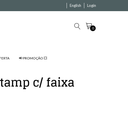
English
Login
0
FERTA
📢 PROMOÇÃO 💥
tamp c/ faixa