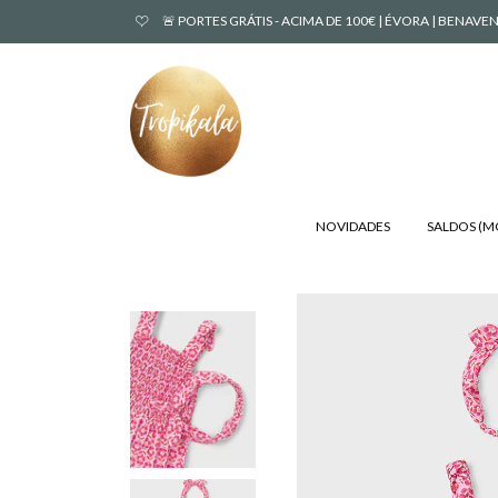
🚨 PORTES GRÁTIS - ACIMA DE 100€ | ÉVORA | BENA
NOVIDADES
SALDOS (