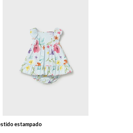
stido estampado
Vestido e