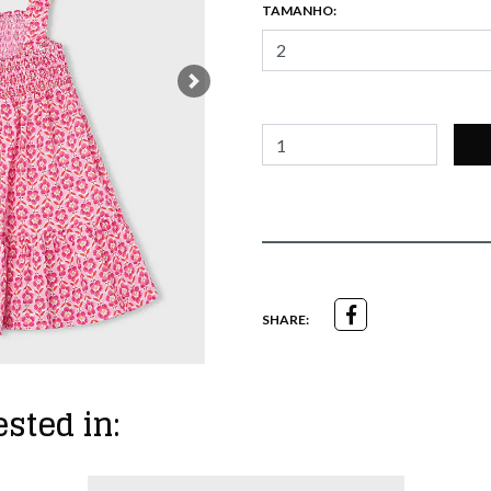
TAMANHO:
Next
SHARE:
sted in: