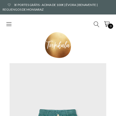
🚨 PORTES GRÁTIS - ACIMA DE 100€ | ÉVORA | BENAVENTE |
REGUENGOS DE MONSARAZ
0