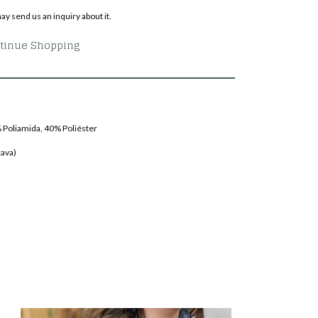
ay send us an inquiry about it.
tinue Shopping
 Poliamida, 40% Poliéster
cava)