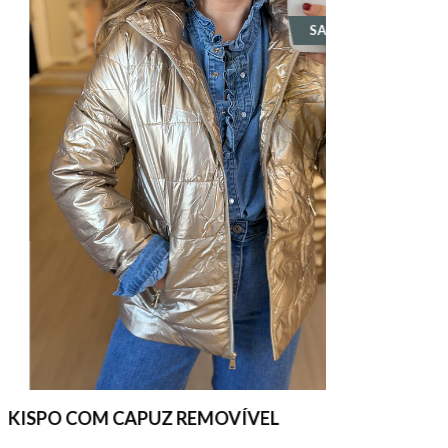
SALE
ISPO COM CAPUZ REMOVÍVEL
JEANS ES