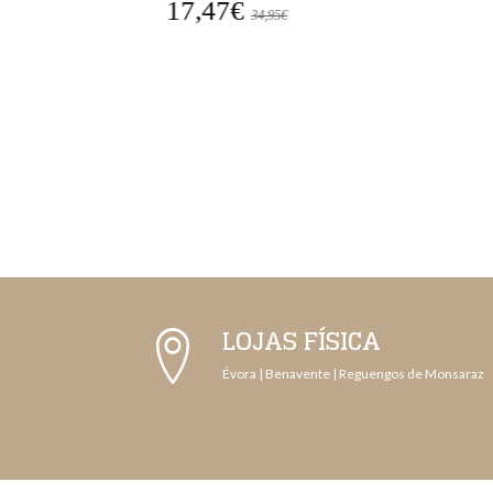
17,47€
34,95€
LOJAS FÍSICA
Évora | Benavente | Reguengos de Monsaraz