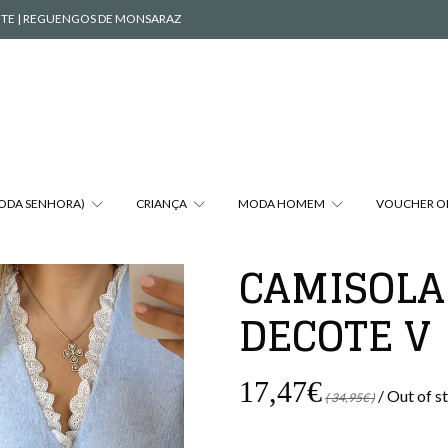
VENTE | REGUENGOS DE MONSARAZ
MODA SENHORA)
CRIANÇA
MODA HOMEM
VOUCHER O
CAMISOLA
DECOTE V
17,47€
/ Out of s
( 34,95€ )