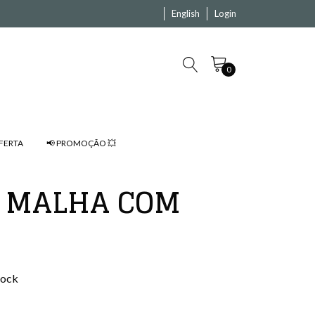
English
Login
0
FERTA
📢 PROMOÇÃO 💥
 MALHA COM
tock