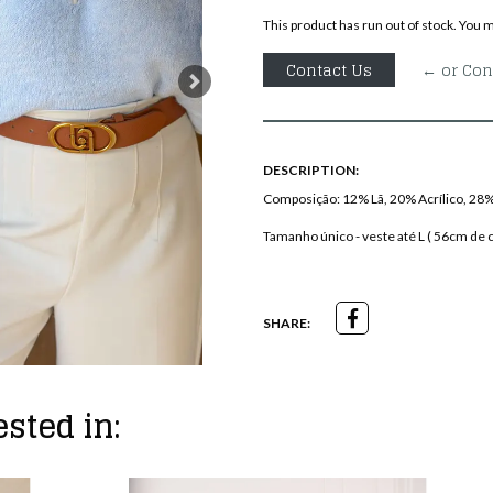
This product has run out of stock. You m
Contact Us
← or Con
Next
DESCRIPTION:
Composição: 12% Lã, 20% Acrílico, 28%
Tamanho único - veste até L ( 56cm de 
SHARE:
sted in: