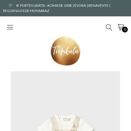
🚨 PORTES GRÁTIS - ACIMA DE 100€ | ÉVORA | BENAVENTE |
REGUENGOS DE MONSARAZ
0