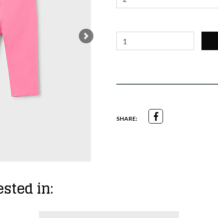
Next
SHARE:
sted in: