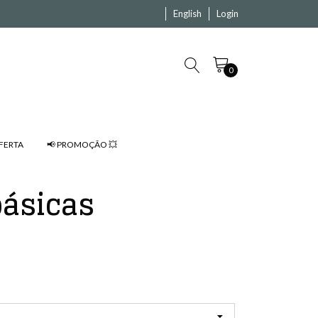
English
Login
0
FERTA
📢 PROMOÇÃO 💥
básicas