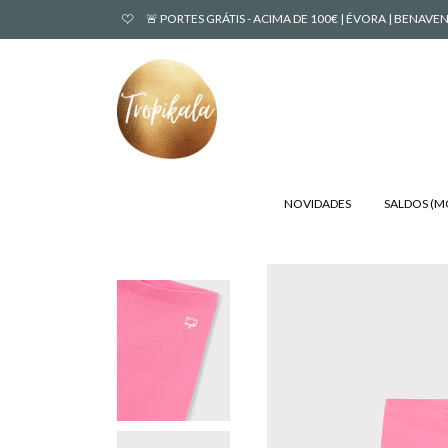
🚨 PORTES GRÁTIS - ACIMA DE 100€ | ÉVORA | BENA
NOVIDADES
SALDOS (