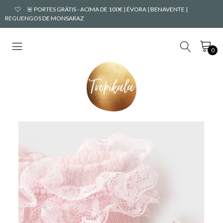
🚨 PORTES GRÁTIS - ACIMA DE 100€ | ÉVORA | BENAVENTE |
REGUENGOS DE MONSARAZ
0