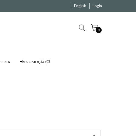
English
Login
0
FERTA
📢 PROMOÇÃO 💥