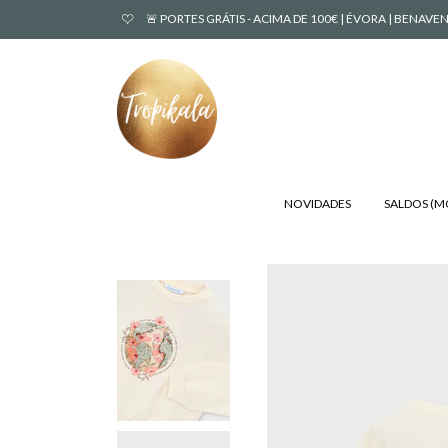
🚨 PORTES GRÁTIS - ACIMA DE 100€ | ÉVORA | BENA
NOVIDADES
SALDOS (