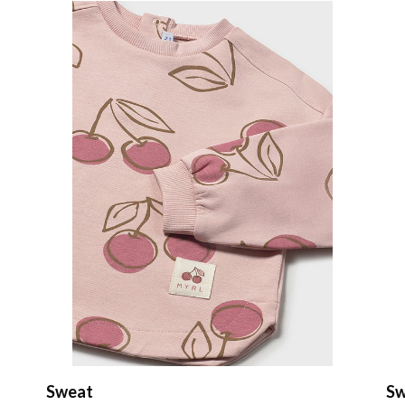
Sweat "athletics"
Fa