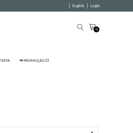
English
Login
0
FERTA
📢 PROMOÇÃO 💥