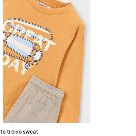
to treino sweat
Sweat sem