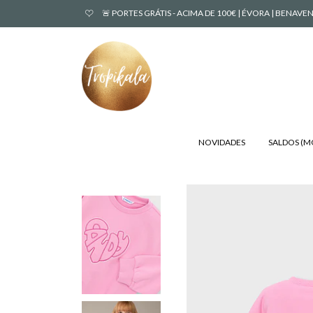
🚨 PORTES GRÁTIS - ACIMA DE 100€ | ÉVORA | BENA
NOVIDADES
SALDOS (