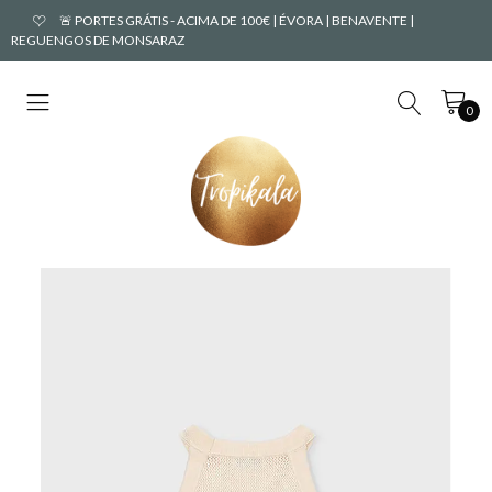
🚨 PORTES GRÁTIS - ACIMA DE 100€ | ÉVORA | BENAVENTE |
REGUENGOS DE MONSARAZ
0